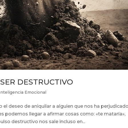
SER DESTRUCTIVO
Inteligencia Emocional
 el deseo de aniquilar a alguien que nos ha perjudicad
es podemos llegar a afirmar cosas como: «te mataría»,
ulso destructivo nos sale incluso en...